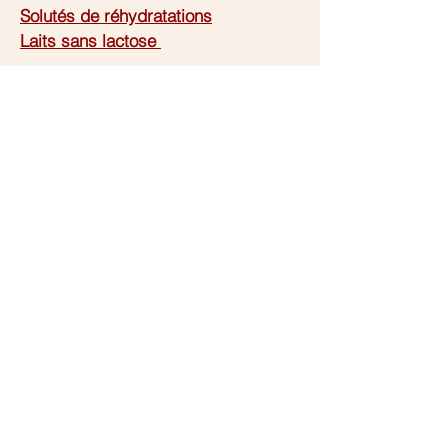
Solutés de réhydratations
Laits sans lactose
En cas d’échec :
Hydrolysats de protéines
retour liste des laits