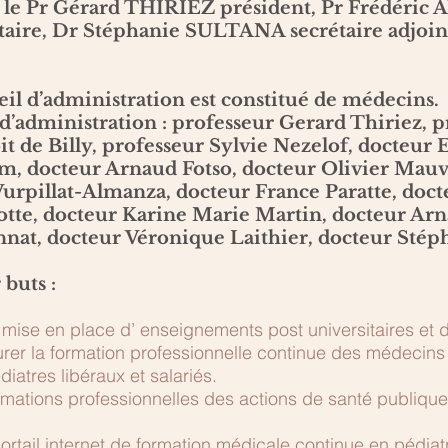
r le Pr Gérard THIRIEZ président, Pr Frédéric 
aire, Dr Stéphanie SULTANA secrétaire adjoin
nseil d’administration est constitué de médecins.
 d’administration : professeur Gerard Thiriez, 
t de Billy, professeur Sylvie Nezelof, docteu
m, docteur Arnaud Fotso, docteur Olivier Mauv
Vurpillat-Almanza, docteur France Paratte, doc
otte, docteur Karine Marie Martin, docteur Arn
nat, docteur Véronique Laithier, docteur Stép
 buts :
t mise en place d’ enseignements post universitaires e
rer la formation professionnelle continue des médecins 
iatres libéraux et salariés.
rmations professionnelles des actions de santé publiqu
ortail internet de formation médicale continue en pédia