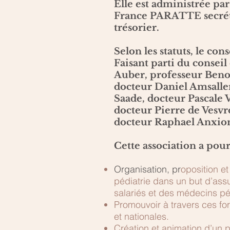
Elle est administrée pa
France PARATTE secrét
trésorier.
Selon les statuts, le co
Faisant parti du conseil
Auber, professeur Benoi
docteur Daniel Amsalle
Saade, docteur Pascale 
docteur Pierre de Vesvr
docteur Raphael Anxion
Cette association a pour
Organisation, pr
oposition e
pédiatrie dans un but d’assu
salariés et des médecins péd
Promouvoir à travers ces fo
et nationales.
Création et animation d’un p