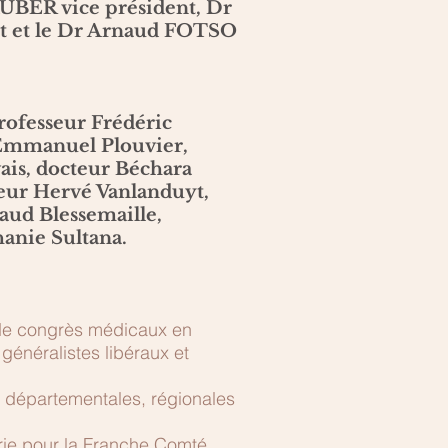
AUBER vice président, Dr
t et le Dr Arnaud FOTSO
professeur Frédéric
r Emmanuel Plouvier,
ais, docteur Béchara
teur Hervé Vanlanduyt,
aud Blessemaille,
hanie Sultana.
t de congrès médicaux en
généralistes libéraux et
e départementales, régionales
trie pour la Franche Comté.