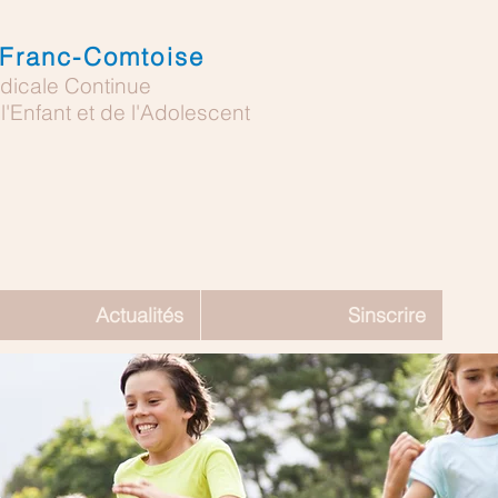
 Franc-Comtoise
dicale Continue
'Enfant et de l'Adolescent
Actualités
Sinscrire